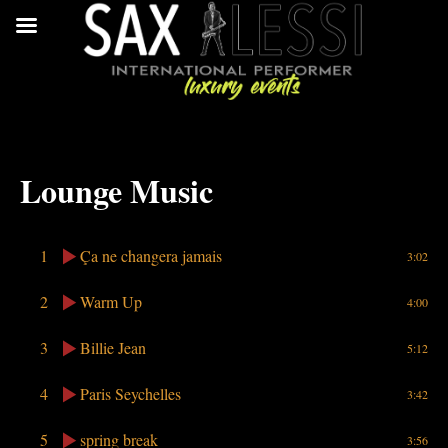
Lounge Music
1
Ça ne changera jamais
3:02
2
Warm Up
4:00
3
Billie Jean
5:12
4
Paris Seychelles
3:42
5
spring break
3:56